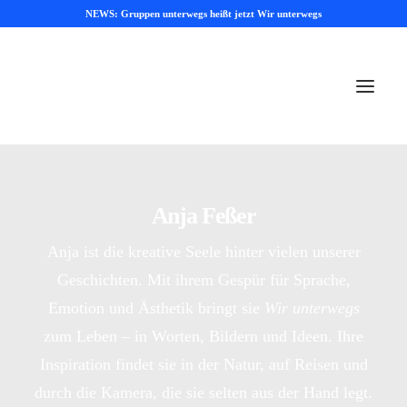
NEWS: Gruppen unterwegs heißt jetzt Wir unterwegs
Anja Feßer
Anja ist die kreative Seele hinter vielen unserer
Geschichten. Mit ihrem Gespür für Sprache,
Emotion und Ästhetik bringt sie
Wir unterwegs
zum Leben – in Worten, Bildern und Ideen. Ihre
Inspiration findet sie in der Natur, auf Reisen und
durch die Kamera, die sie selten aus der Hand legt.