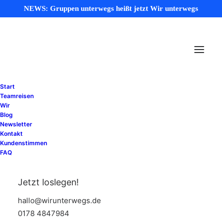
NEWS: Gruppen unterwegs heißt jetzt Wir unterwegs
Start
Teamreisen
Wir
In
Reiseinspirationen
•
6. Januar 2026
•
6
Blog
Minuten
Newsletter
Unsere Wir-Orte:
Kontakt
Kundenstimmen
FAQ
Besondere Locations für
starke Teamevents
Jetzt loslegen!
hallo@wirunterwegs.de
0178 4847984
Anja Feßer