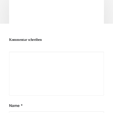
Kommentar schreiben
20. Juni 2026
Fotospaziergang in Weimar: Die Stadt mit
neuen Augen entdecken
von Maren Faulnborn
Name
*