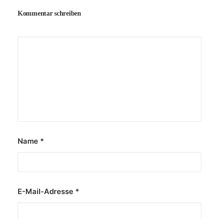
Kommentar schreiben
20. Juni 2026
Fotospaziergang in Weimar: Die Stadt mit
neuen Augen entdecken
von Maren Faulnborn
Name
*
E-Mail-Adresse
*